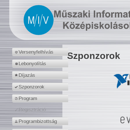
Versenyfelhívás
Szponzorok
Lebonyolítás
Díjazás
Szponzorok
Program
Regisztráció
Programbizottság