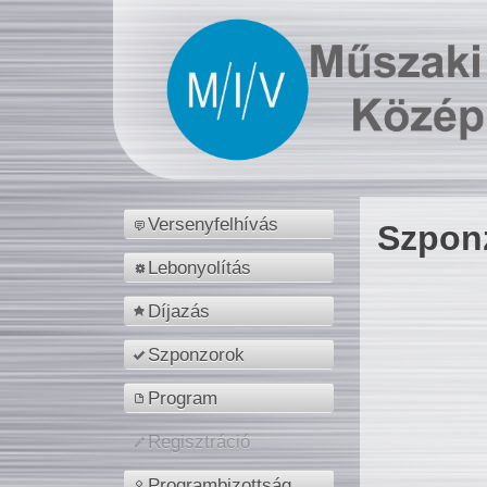
Versenyfelhívás
Szpon
Lebonyolítás
Díjazás
Szponzorok
Program
Regisztráció
Programbizottság