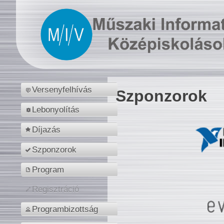
Versenyfelhívás
Szponzorok
Lebonyolítás
Díjazás
Szponzorok
Program
Regisztráció
Programbizottság