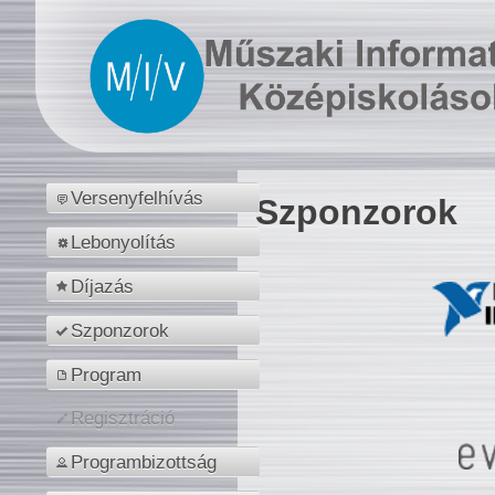
Versenyfelhívás
Szponzorok
Lebonyolítás
Díjazás
Szponzorok
Program
Regisztráció
Programbizottság