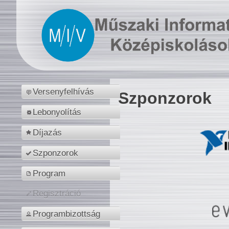
Versenyfelhívás
Szponzorok
Lebonyolítás
Díjazás
Szponzorok
Program
Regisztráció
Programbizottság