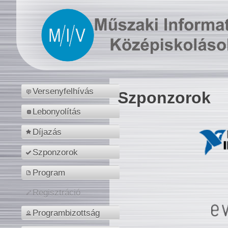
Versenyfelhívás
Szponzorok
Lebonyolítás
Díjazás
Szponzorok
Program
Regisztráció
Programbizottság