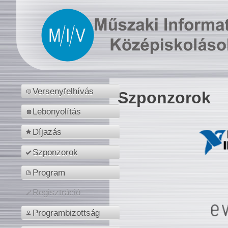
Versenyfelhívás
Szponzorok
Lebonyolítás
Díjazás
Szponzorok
Program
Regisztráció
Programbizottság