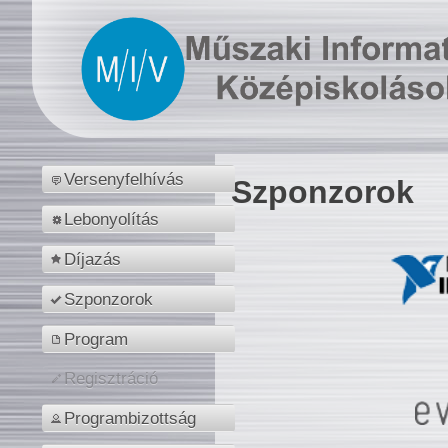
Versenyfelhívás
Szponzorok
Lebonyolítás
Díjazás
Szponzorok
Program
Regisztráció
Programbizottság