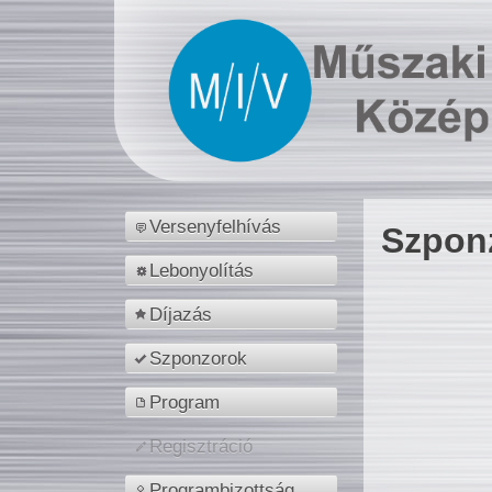
Versenyfelhívás
Szpon
Lebonyolítás
Díjazás
Szponzorok
Program
Regisztráció
Programbizottság