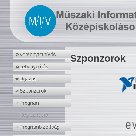
Versenyfelhívás
Szponzorok
Lebonyolítás
Díjazás
Szponzorok
Program
Regisztráció
Programbizottság