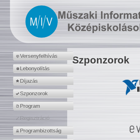
Versenyfelhívás
Szponzorok
Lebonyolítás
Díjazás
Szponzorok
Program
Regisztráció
Programbizottság