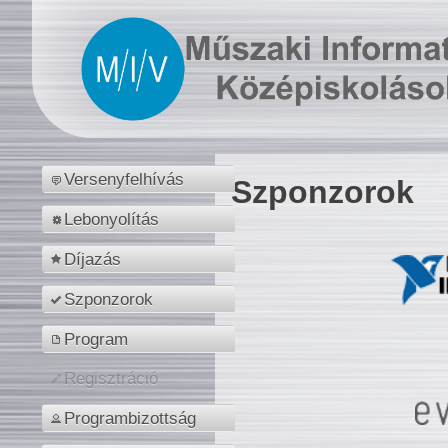
Versenyfelhívás
Szponzorok
Lebonyolítás
Díjazás
Szponzorok
Program
Regisztráció
Programbizottság