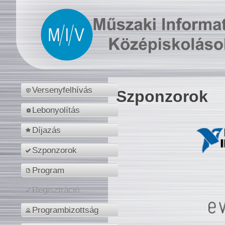
Versenyfelhívás
Szponzorok
Lebonyolítás
Díjazás
Szponzorok
Program
Regisztráció
Programbizottság