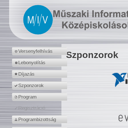
Versenyfelhívás
Szponzorok
Lebonyolítás
Díjazás
Szponzorok
Program
Regisztráció
Programbizottság