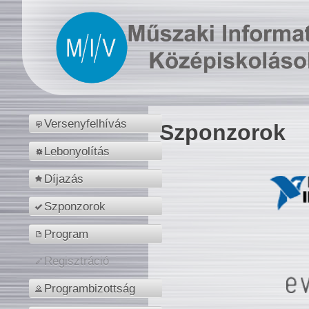
Versenyfelhívás
Szponzorok
Lebonyolítás
Díjazás
Szponzorok
Program
Regisztráció
Programbizottság