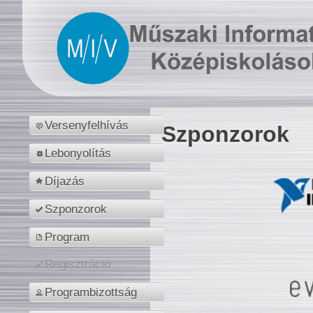
Versenyfelhívás
Szponzorok
Lebonyolítás
Díjazás
Szponzorok
Program
Regisztráció
Programbizottság