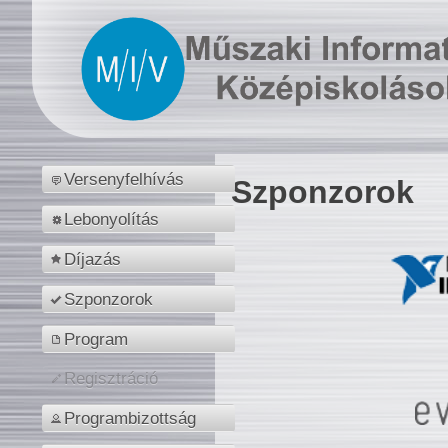
Versenyfelhívás
Szponzorok
Lebonyolítás
Díjazás
Szponzorok
Program
Regisztráció
Programbizottság