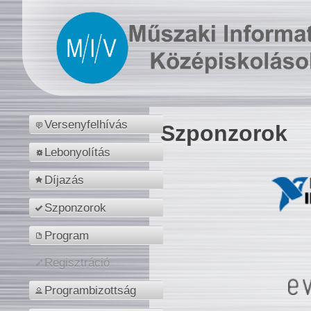
Versenyfelhívás
Szponzorok
Lebonyolítás
Díjazás
Szponzorok
Program
Regisztráció
Programbizottság