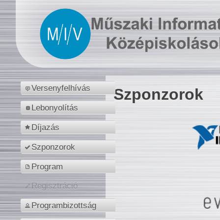
Versenyfelhívás
Szponzorok
Lebonyolítás
Díjazás
Szponzorok
Program
Regisztráció
Programbizottság