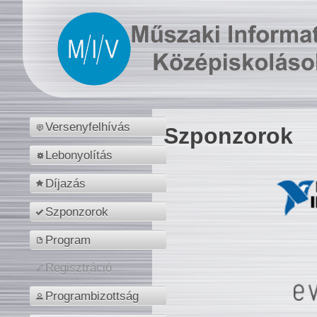
Versenyfelhívás
Szponzorok
Lebonyolítás
Díjazás
Szponzorok
Program
Regisztráció
Programbizottság