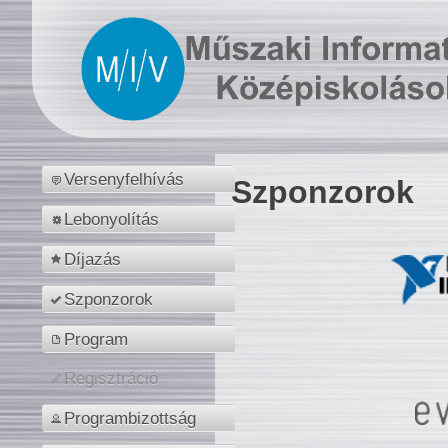
Versenyfelhívás
Szponzorok
Lebonyolítás
Díjazás
Szponzorok
Program
Regisztráció
Programbizottság