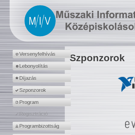
Versenyfelhívás
Szponzorok
Lebonyolítás
Díjazás
Szponzorok
Program
Regisztráció
Programbizottság