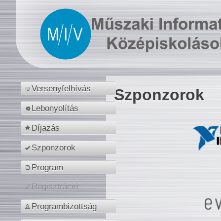
Versenyfelhívás
Szponzorok
Lebonyolítás
Díjazás
Szponzorok
Program
Regisztráció
Programbizottság