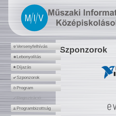
Versenyfelhívás
Szponzorok
Lebonyolítás
Díjazás
Szponzorok
Program
Regisztráció
Programbizottság