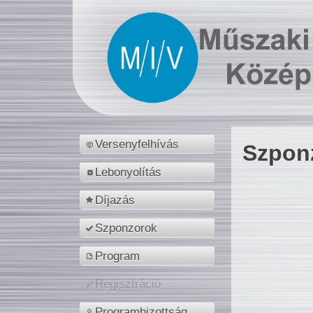
Versenyfelhívás
Szpon
Lebonyolítás
Díjazás
Szponzorok
Program
Regisztráció
Programbizottság