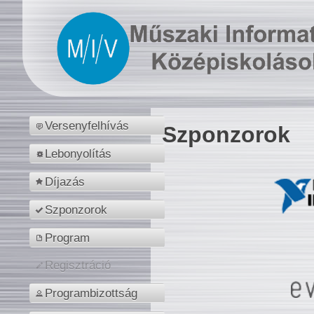
Versenyfelhívás
Szponzorok
Lebonyolítás
Díjazás
Szponzorok
Program
Regisztráció
Programbizottság