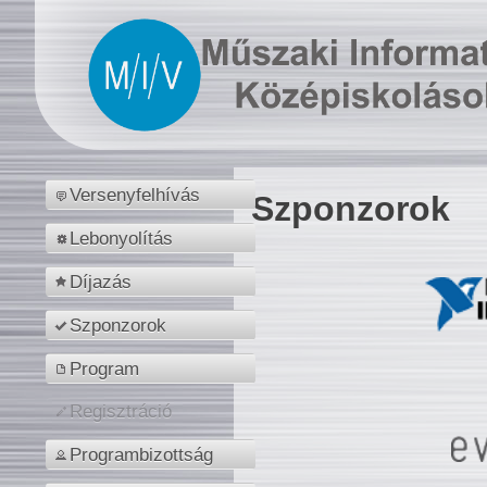
Versenyfelhívás
Szponzorok
Lebonyolítás
Díjazás
Szponzorok
Program
Regisztráció
Programbizottság