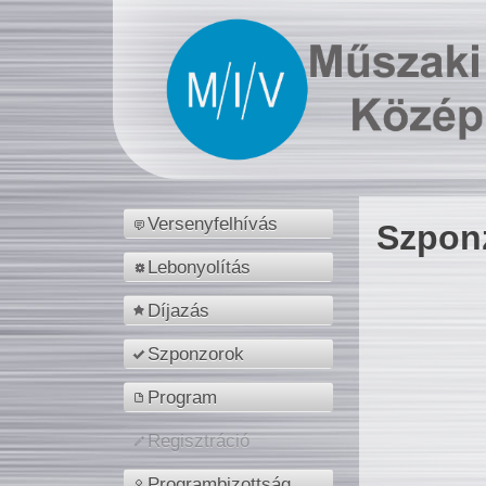
Versenyfelhívás
Szpon
Lebonyolítás
Díjazás
Szponzorok
Program
Regisztráció
Programbizottság