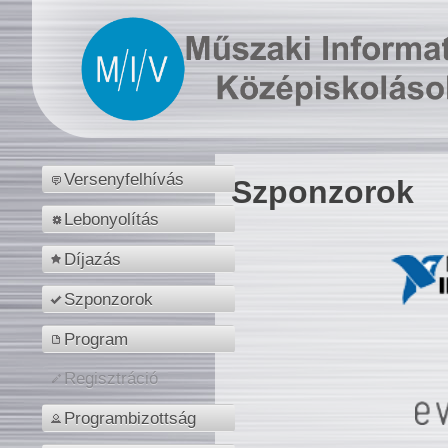
Versenyfelhívás
Szponzorok
Lebonyolítás
Díjazás
Szponzorok
Program
Regisztráció
Programbizottság