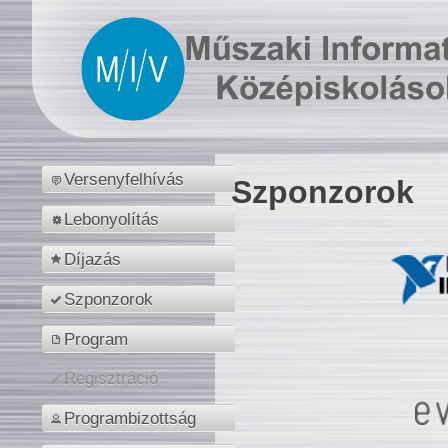
Versenyfelhívás
Szponzorok
Lebonyolítás
Díjazás
Szponzorok
Program
Regisztráció
Programbizottság