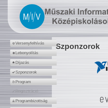
Versenyfelhívás
Szponzorok
Lebonyolítás
Díjazás
Szponzorok
Program
Regisztráció
Programbizottság