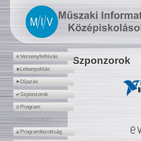
Versenyfelhívás
Szponzorok
Lebonyolítás
Díjazás
Szponzorok
Program
Regisztráció
Programbizottság