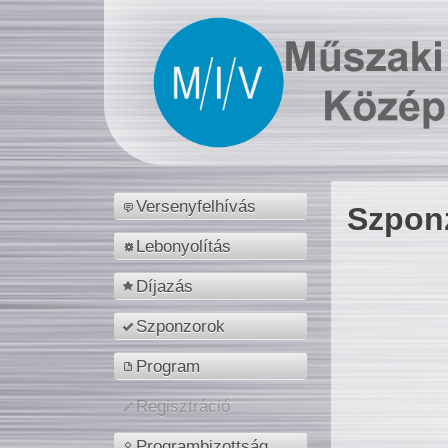
Versenyfelhívás
Szpon
Lebonyolítás
Díjazás
Szponzorok
Program
Regisztráció
Programbizottság