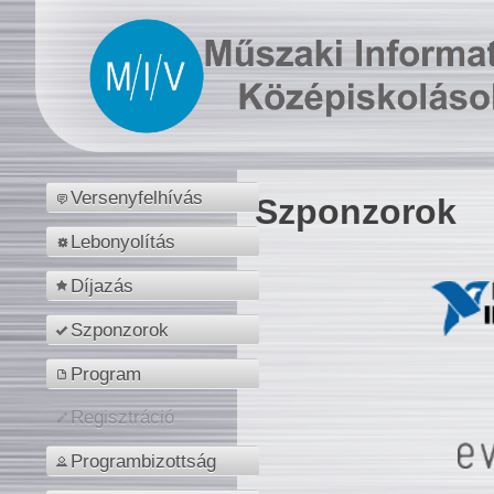
Versenyfelhívás
Szponzorok
Lebonyolítás
Díjazás
Szponzorok
Program
Regisztráció
Programbizottság