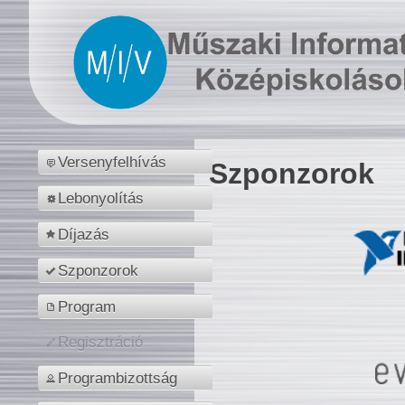
Versenyfelhívás
Szponzorok
Lebonyolítás
Díjazás
Szponzorok
Program
Regisztráció
Programbizottság