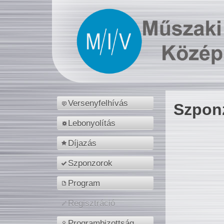
Versenyfelhívás
Szpon
Lebonyolítás
Díjazás
Szponzorok
Program
Regisztráció
Programbizottság