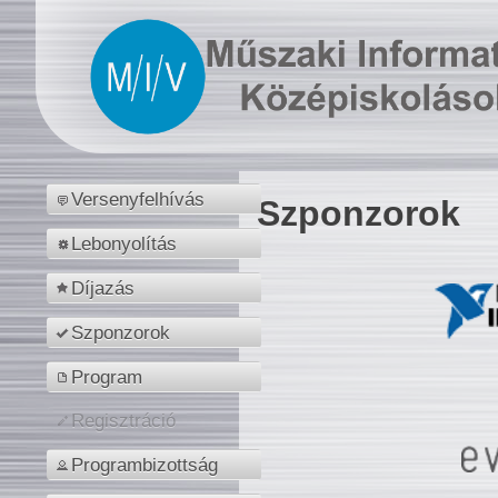
Versenyfelhívás
Szponzorok
Lebonyolítás
Díjazás
Szponzorok
Program
Regisztráció
Programbizottság