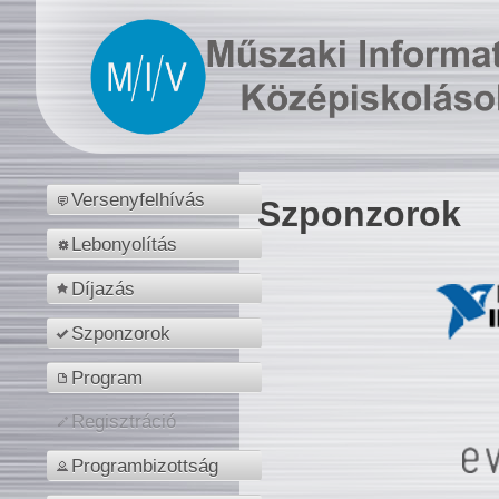
Versenyfelhívás
Szponzorok
Lebonyolítás
Díjazás
Szponzorok
Program
Regisztráció
Programbizottság