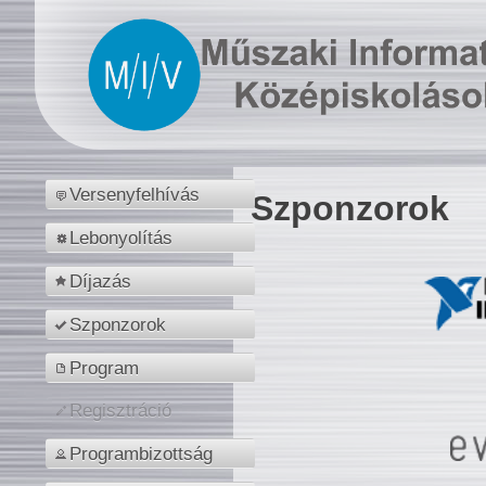
Versenyfelhívás
Szponzorok
Lebonyolítás
Díjazás
Szponzorok
Program
Regisztráció
Programbizottság