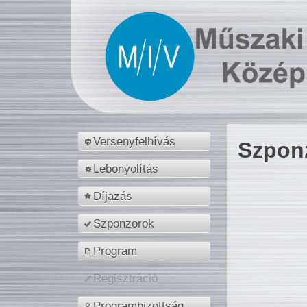
Versenyfelhívás
Szpon
Lebonyolítás
Díjazás
Szponzorok
Program
Regisztráció
Programbizottság