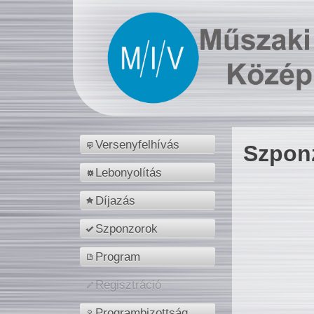
Versenyfelhívás
Szpon
Lebonyolítás
Díjazás
Szponzorok
Program
Regisztráció
Programbizottság