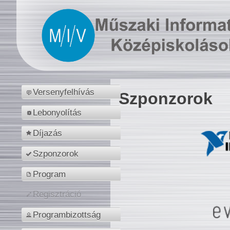
Versenyfelhívás
Szponzorok
Lebonyolítás
Díjazás
Szponzorok
Program
Regisztráció
Programbizottság