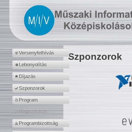
Versenyfelhívás
Szponzorok
Lebonyolítás
Díjazás
Szponzorok
Program
Regisztráció
Programbizottság