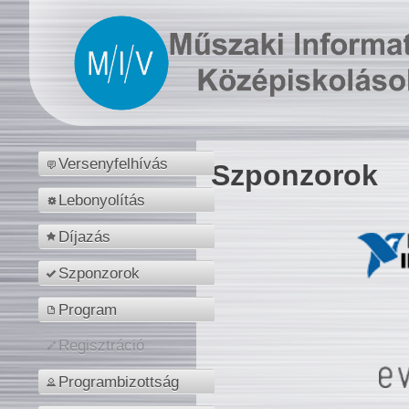
Versenyfelhívás
Szponzorok
Lebonyolítás
Díjazás
Szponzorok
Program
Regisztráció
Programbizottság