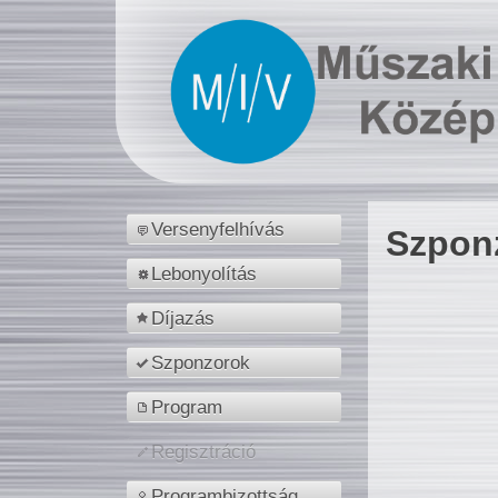
Versenyfelhívás
Szpon
Lebonyolítás
Díjazás
Szponzorok
Program
Regisztráció
Programbizottság