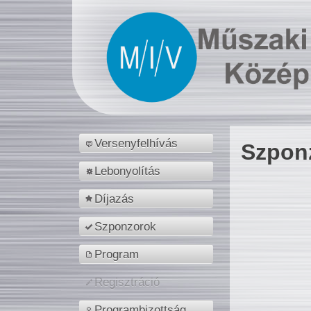
Versenyfelhívás
Szpon
Lebonyolítás
Díjazás
Szponzorok
Program
Regisztráció
Programbizottság