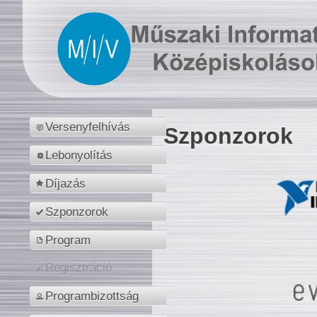
Versenyfelhívás
Szponzorok
Lebonyolítás
Díjazás
Szponzorok
Program
Regisztráció
Programbizottság