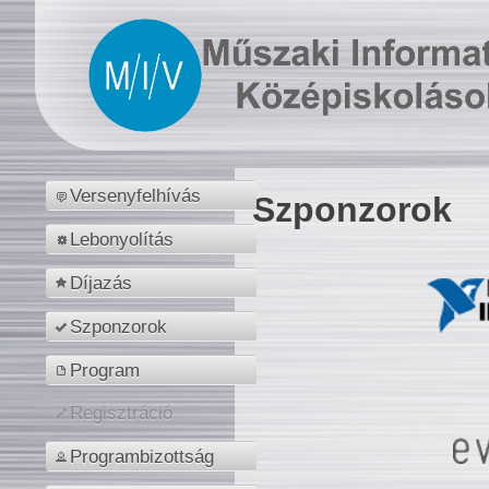
Versenyfelhívás
Szponzorok
Lebonyolítás
Díjazás
Szponzorok
Program
Regisztráció
Programbizottság