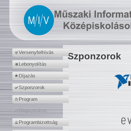
Versenyfelhívás
Szponzorok
Lebonyolítás
Díjazás
Szponzorok
Program
Regisztráció
Programbizottság