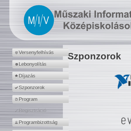
Versenyfelhívás
Szponzorok
Lebonyolítás
Díjazás
Szponzorok
Program
Regisztráció
Programbizottság